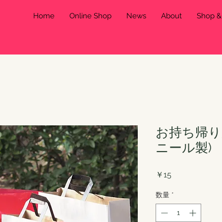
Home
Online Shop
News
About
Shop 
お持ち帰り
ニール製)
価
￥15
格
数量
*