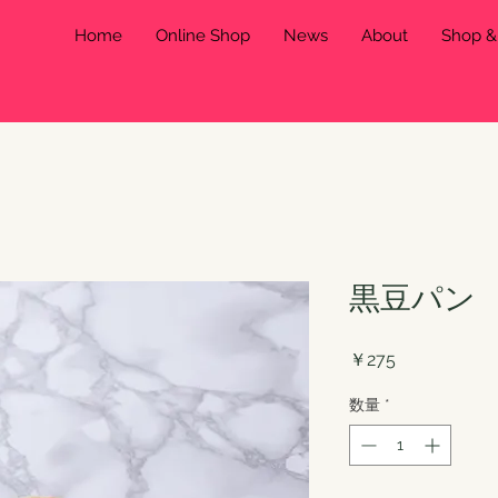
Home
Online Shop
News
About
Shop 
黒豆パン
価
￥275
格
数量
*