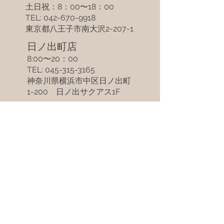
​土日祝：8：00〜18：00
TEL: 042-670-9918
東京都八王子市南大沢2-207-1
​日ノ出町店​
8:00〜20：00
TEL: 045-315-3165
​神奈川県横浜市中区日ノ出町
1-200 日ノ出サクアス1F
​豊洲店​
8:00〜20：00
TEL: 03-5859-0377
東京都江東区豊洲3-2-20
豊洲フロント1Ｆ
Hom